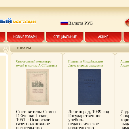
Валюта РУБ
ТОВАРЫ
Святогорский монастырь-
Пушкин в Михайловском
Архит
музей и могила А С Пушкина
Литературные экскурсии
Акаде
Антикварное издание
Антикварное издание
имени
Сохранность: Хорошая
Сохранность: Хорошая
Серия
Издательство: Псковское
Издательство:
архит
областное газетно-книжное
Государственное учебно-
издательство, 1951 г Мягкая
педагогическое издательство
обложка, 54 стр инфо 4534k.
Наркомпроса РСФСР, 1939 г
Твердый инфо 4580k.
Составитель: Семен
Ленинград, 1939 год
Изд
Гейченко Псков,
Государственное
Сох
1951 г Псковское
учебно-
хор
газетно-книжное
педагогическое
выд
издательство,
издательство
пам