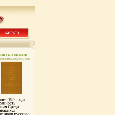
ектор К Росси Здание
мического театра драмы
 Пушкина в Ленинграде
: Памятники русской
ектуры инфо 4860k.
ание 1956 года
ранность
ошая Среди
ающихся
ятников русского