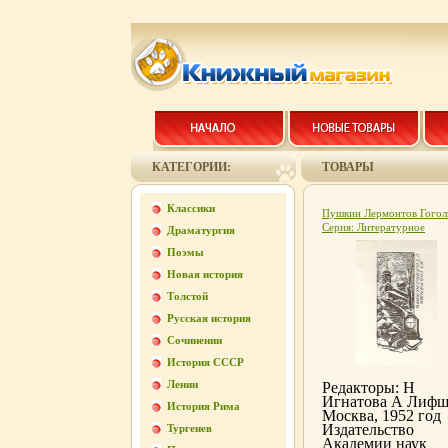
КАТЕГОРИИ:
ТОВАРЫ
Классики
Пушкин Лермонтов Гогол
Серия: Литературное
Драматургия
наследство инфо 9334k.
Поэмы
Новая история
Толстой
Русская история
Сочинении
История СССР
Ленин
Редакторы: Н
Игнатова А Лиф
История Рима
Москва, 1952 год
Издательство
Тургенев
Академии наук