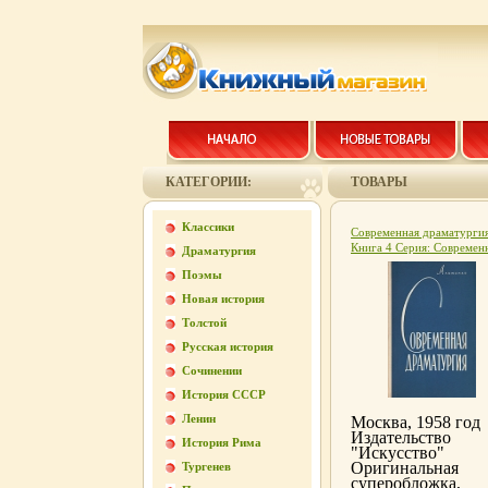
КАТЕГОРИИ:
ТОВАРЫ
Классики
Современная драматурги
Книга 4 Серия: Современ
Драматургия
драматургия (альманах) 
Поэмы
7708k.
Новая история
Толстой
Русская история
Сочинении
История СССР
Ленин
Москва, 1958 год
Издательство
История Рима
"Искусство"
Оригинальная
Тургенев
суперобложка,