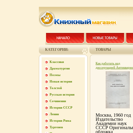
КАТЕГОРИИ:
ТОВАРЫ
Классики
Как работать над
диссертацией Антикварн
Драматургия
издание Сохранность:
Поэмы
Хорошая Издательство:
Академия наук СССР, 196
Новая история
Мягкая обложка, 32 стр
Толстой
Тираж: 25000 экз Формат
84x108/32 (~130х205 мм
Русская история
инфо 6370k.
Сочинении
История СССР
Ленин
Москва, 1960 год
Издательство
История Рима
Академии наук
СССР Оригиналь
Тургенев
обложка