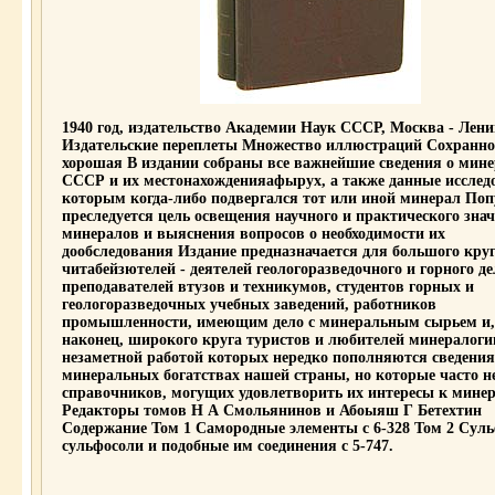
1940 год, издательство Академии Наук СССР, Москва - Лени
Издательские переплеты Множество иллюстраций Сохранно
хорошая В издании собраны все важнейшие сведения о мине
СССР и их местонахожденияафырух, а также данные исслед
которым когда-либо подвергался тот или иной минерал Поп
преследуется цель освещения научного и практического зна
минералов и выяснения вопросов о необходимости их
дообследования Издание предназначается для большого кру
читабейзютелей - деятелей геологоразведочного и горного де
преподавателей втузов и техникумов, студентов горных и
геологоразведочных учебных заведений, работников
промышленности, имеющим дело с минеральным сырьем и,
наконец, широкого круга туристов и любителей минералоги
незаметной работой которых нередко пополняются сведения
минеральных богатствах нашей страны, но которые часто н
справочников, могущих удовлетворить их интересы к мине
Редакторы томов Н А Смольянинов и Абоыяш Г Бетехтин
Содержание Том 1 Самородные элементы c 6-328 Том 2 Сул
сульфосоли и подобные им соединения c 5-747.