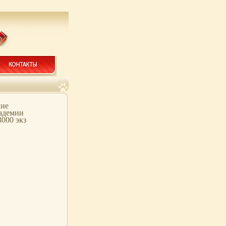
ние
кадемии
3000 экз