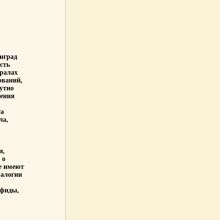
нград
сть
ралах
ований,
утно
чения
га
ла,
и,
 о
е имеют
ралогии
ьфиды,