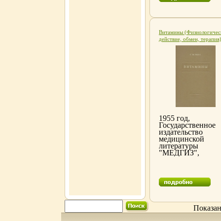
Том 5.
Витамины (Физиологичес
действие, обмен, терапия
Антикварное издание
Сохранность: Хорошая
Издательство:
Государственное издатель
медицинской литературы,
1955 г Твердый переплет,
стр инфо 6355k.
1955 год,
Государственное
издательство
медицинской
литературы
"МЕДГИЗ",
Ленинградское
отделение
Издательский
переплет
Сохранность
хорошая Задачей
настоящей книги
является
Показан
ознакомление