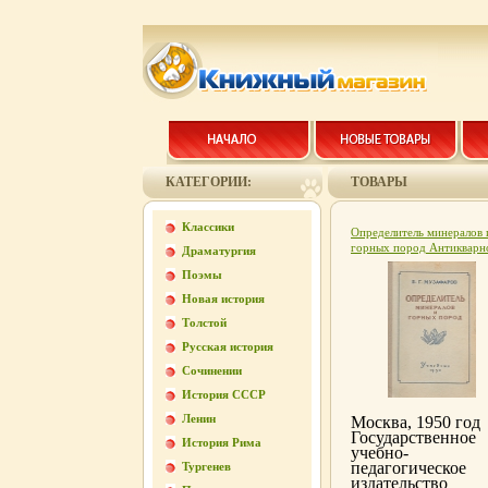
КАТЕГОРИИ:
ТОВАРЫ
Классики
Определитель минералов 
горных пород Антикварн
Драматургия
издание Сохранность:
Поэмы
Хорошая Издательство:
Государственное учебно-
Новая история
педагогическое издательс
Толстой
Министерства Просвещен
РСФСР, 1950 г Твердый
Русская история
переплет, инфо 6339k.
Сочинении
История СССР
Ленин
Москва, 1950 год
Государственное
История Рима
учебно-
педагогическое
Тургенев
издательство