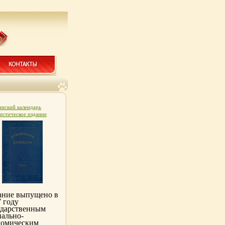
нский календарь
истическое издание
нность: Хорошая
ельство: Детская
атура Ленинград, 1991 г
ый переплет, 144 стр
5-08-000088-0 Тираж:
0 экз Формат: 84x90/16
x225 мм) инфо 8491k.
ание выпущено в
 году
ударственным
иально-
номическим