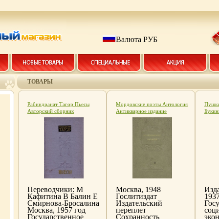
Валюта РУБ
ТОВАРЫ
Рабиндранат Тагор Пьесы
Мордовские поэты Антология
Пушки
Авторский сборник
Антикварное издание
Букин
Антикварное издание
Сохранность: Хорошая
Сохра
Сохранность: Хорошая
Издательство:
Издат
Издательство:
Художественная литература
литер
Государственное издательство
Москва, 1940 г Твердый
Тверд
художественной литературы,
переплет, 112 стр Тираж:
ISBN 
1957 г Твердый переплет, 272
5000 экз инфо 8487k.
10000
стр инфо 8481k.
(~205
Переводчики: М
Москва, 1948
Изд
Кафитина В Балин Е
Гослитиздат
1937
Смирнова-Бросалина
Издательский
Гос
Москва, 1957 год
переплет
соц
Государственное
Сохранность
эко