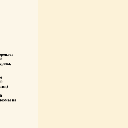
ереплет
й
урова,
ом
ой
тин)
й
поэмы на