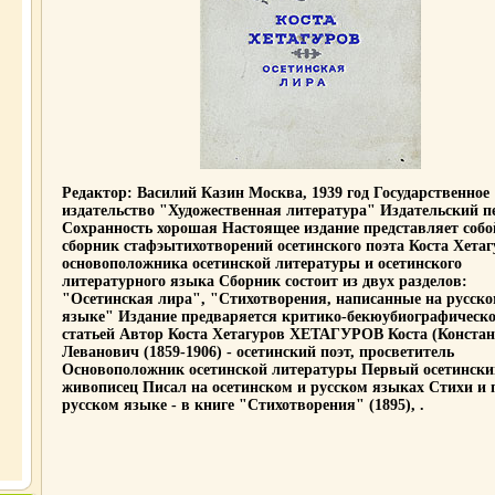
Редактор: Василий Казин Москва, 1939 год Государственное
издательство "Художественная литература" Издательский п
Сохранность хорошая Настоящее издание представляет собо
сборник стафэытихотворений осетинского поэта Коста Хетаг
основоположника осетинской литературы и осетинского
литературного языка Сборник состоит из двух разделов:
"Осетинская лира", "Стихотворения, написанные на русск
языке" Издание предваряется критико-бекюубиографическ
статьей Автор Коста Хетагуров ХЕТАГУРОВ Коста (Констан
Леванович (1859-1906) - осетинский поэт, просветитель
Основоположник осетинской литературы Первый осетински
живописец Писал на осетинском и русском языках Стихи и 
русском языке - в книге "Стихотворения" (1895), .