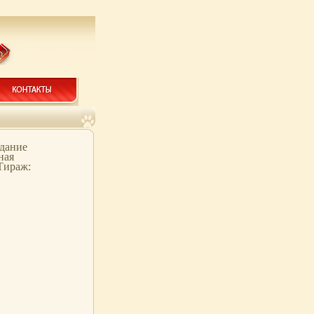
дание
ная
 Тираж: