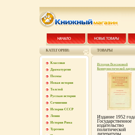
КАТЕГОРИИ:
ТОВАРЫ
Классики
История Всесоюзной
Коммунистической парти
Драматургия
(большевиков) Краткий к
Поэмы
Антикварное издание
Сохранность: Хорошая
Новая история
Издательство: Правда, 19
Толстой
Твердый переплет, 352 ст
Тираж: 100000 экз инфо
Русская история
9597k.
Сочинении
История СССР
Ленин
Издание 1952 год
Государственное
История Рима
издательство
политической
Тургенев
литературы