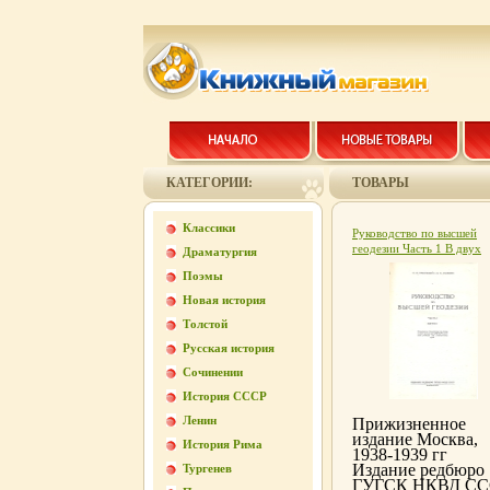
КАТЕГОРИИ:
ТОВАРЫ
Классики
Руководство по высшей
геодезии Часть 1 В двух
Драматургия
выпусках Антикварное
Поэмы
издание Сохранность:
Хорошая Издательство:
Новая история
Издание редбюро ГУГСК
Толстой
НКВД СССР, 1938 г Твер
переплет, 832 стр Тираж:
Русская история
10000 экз Формат: 70x10
(~170х262 мм) инфо 426
Сочинении
История СССР
Ленин
Прижизненное
издание Москва,
История Рима
1938-1939 гг
Издание редбюро
Тургенев
ГУГСК НКВД СС