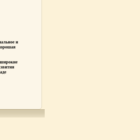
нальное и
хорошая
 широкие
азвития
аде