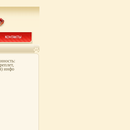
нность:
реплет,
м) инфо