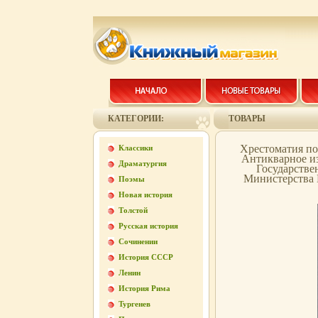
КАТЕГОРИИ:
ТОВАРЫ
Хрестоматия по 
Классики
Антикварное из
Драматургия
Государстве
Министерства 
Поэмы
Новая история
Толстой
Русская история
Сочинении
История СССР
Ленин
История Рима
Тургенев