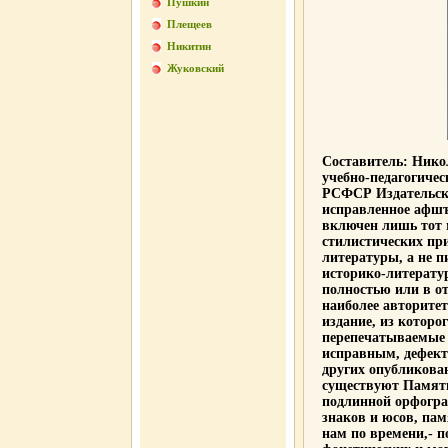
Пушкин
Плещеев
Никитин
Жуковский
Составитель: Никол
учебно-педагогиче
РСФСР Издательски
исправленное афшъ
включен лишь тот 
стилистических пр
литературы, а не п
историко-литерату
полностью или в о
наиболее авторите
издание, из которо
перепечатываемые 
исправным, дефект
других опубликова
существуют Памятн
подлинной орфогра
знаков и юсов, пам
нам по времени,- п