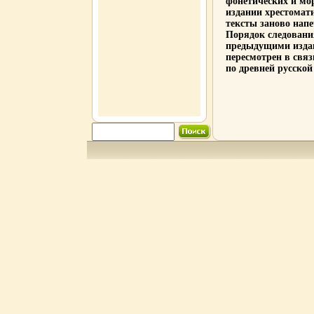
фонетических и мо
издании хрестомат
тексты заново нап
Порядок следования
предыдущими изда
пересмотрен в связ
по древней русской