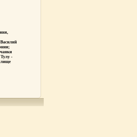
ния,
 Василий
рнии;
рчанки
Тулу -
чилище