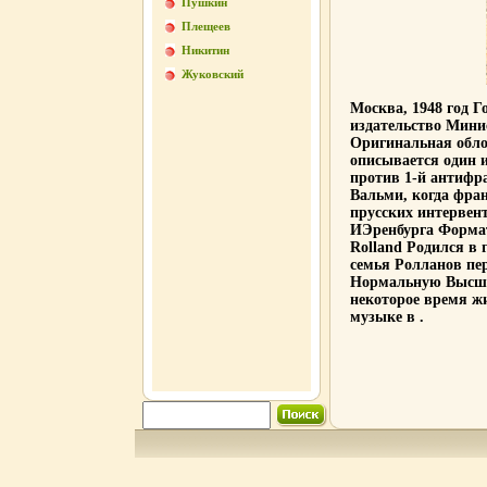
Пушкин
Плещеев
Никитин
Жуковский
Москва, 1948 год Г
издательство Мин
Оригинальная обло
описывается один 
против 1-й антифра
Вальми, когда фра
прусских интервен
ИЭренбурга Формат
Rolland Родился в 
семья Ролланов пер
Нормальную Высшу
некоторое время жи
музыке в .