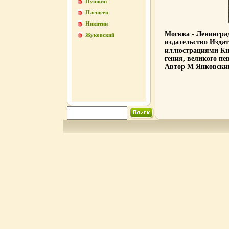
Пушкин
Плещеев
Никитин
Москва - Ленинград
Жуковский
издательство Изда
иллюстрациями Кни
гения, великого п
Автор М Янковски