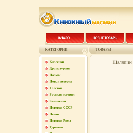
КАТЕГОРИИ:
ТОВАРЫ
Шаляпин С
Классики
Драматургия
Поэмы
Новая история
Толстой
Русская история
Сочинении
История СССР
Ленин
История Рима
Тургенев