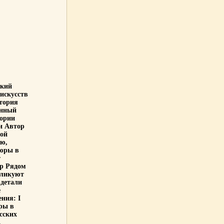
ский
искусств
тория
анный
тории
и Автор
кой
фю,
вюры в
т
юр Рядом
бликуют
 детали
е
ния: I
ры в
сских
,