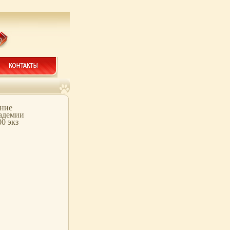
ание
кадемии
0 экз