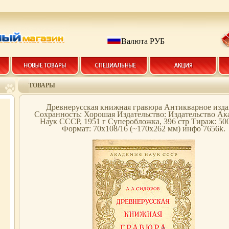
Валюта РУБ
ТОВАРЫ
Древнерусская книжная гравюра Антикварное изд
Сохранность: Хорошая Издательство: Издательство А
Наук СССР, 1951 г Суперобложка, 396 стр Тираж: 500
Формат: 70x108/16 (~170х262 мм) инфо 7656k.