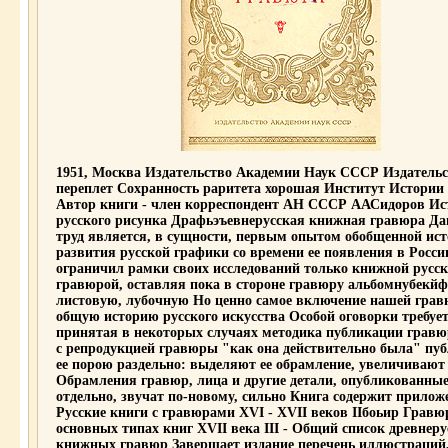
1951, Москва Издательство Академии Наук СССР Издатель
переплет Сохранность раритета хорошая Институт Истории 
Автор книги - член корреспондент АН СССР ААСидоров Ис
русского рисунка Драфьэъевнерусская книжная гравюра Д
труд является, в сущности, первым опытом обобщенной ис
развития русской графики со времени ее появления в Росси
ограничил рамки своих исследований только книжной русс
гравюрой, оставляя пока в стороне гравюру альбомнубекй
листовую, лубочную Но ценно самое включение нашей гра
общую историю русского искусства Особой оговорки требуе
принятая в некоторых случаях методика публикации грав
с репродукцией гравюры "как она действительно была" пу
ее порою раздельно: выделяют ее обрамление, увеличивают
Обрамления гравюр, лица и другие детали, опубликованны
отдельно, звучат по-новому, сильно Книга содержит приложе
Русские книги с гравюрами XVI - XVII веков IIбоьир Гравю
основных типах книг XVII века III - Общий список древнеру
книжных гравюр Завершает издание перечень иллюстраций