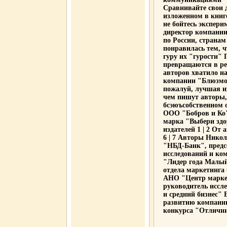
Сравнивайте свои д
изложенном в книге
не бойтесь экспер
директор компани
по России, страна
понравилась тем, 
гуру их "гурости"
превращаются в реа
авторов хватило н
компании "Блюзмо
пожалуй, лучшая из
чем пишут авторы, 
бсэюъсобственном 
ООО "Бобров и Ко"
марка "Выбери здор
издателей 1 | 2 От авт
6 | 7 Авторы Нико
"НБД-Банк", предс
исследований и ко
"Лидер года Малый
отдела маркетинга
АНО "Центр марке
руководитель иссл
и средний бизнес" 
развитию компании
конкурса "Отлични