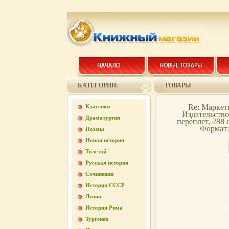
КАТЕГОРИИ:
ТОВАРЫ
Re: Маркет
Классики
Издательство
Драматургия
переплет, 288 
Формат:
Поэмы
Новая история
Толстой
Русская история
Сочинении
История СССР
Ленин
История Рима
Тургенев