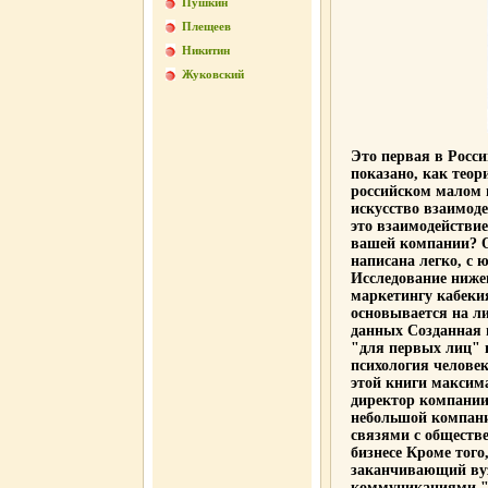
Пушкин
Плещеев
Никитин
Жуковский
Это первая в Росси
показано, как теор
российском малом и
искусство взаимоде
это взаимодействие
вашей компании? О
написана легко, с
Исследование ниже
маркетингу кабеки
основывается на л
данных Созданная 
"для первых лиц" в
психология человек
этой книги максима
директор компании
небольшой компани
связями с обществ
бизнесе Кроме того
заканчивающий вуз
коммуникациями "П