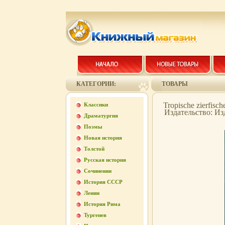
КАТЕГОРИИ:
ТОВАРЫ
Tropische zierfi
Классики
Издательство: Из
Драматургия
Поэмы
Новая история
Толстой
Русская история
Сочинении
История СССР
Ленин
История Рима
Тургенев