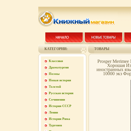
КАТЕГОРИИ:
ТОВАРЫ
Prosper Merimee
Классики
Хорошая Из
Драматургия
иностранных язык
10000 экз Фор
Поэмы
Новая история
Толстой
Русская история
Сочинении
История СССР
Ленин
История Рима
Тургенев