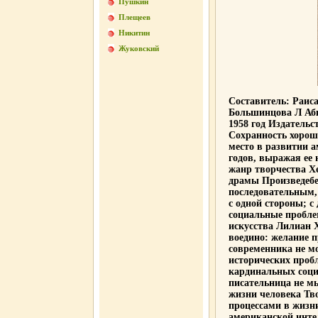
Пушкин
Плещеев
Никитин
Жуковский
Составитель: Раис
Большинцова Л Аб
1958 год Издательс
Сохранность хорош
место в развитии 
годов, выражая ее
жанр творчества Х
драмы Произведеб
последовательным,
с одной стороны; 
социальные пробле
искусства Лилиан 
воедино: желание 
современника не м
исторических проб
кардинальных соци
писательница не мы
жизни человека Тв
процессами в жизни
американской инте