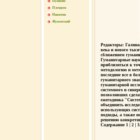
Пушкин
Плещеев
Никитин
Жуковский
Редакторы: Галина
века и нового тыс
сближением гумани
Гуманитарные наук
приблизиться к точ
методологию и мет
последние все в б
гуманитарного зн
гуманитарной иссл
системного и синер
позволивших сдела
ежегодника "Систе
объединить исслед
использующих сист
подходы, а также 
решению конкретны
Содержание 1 | 2 | 3