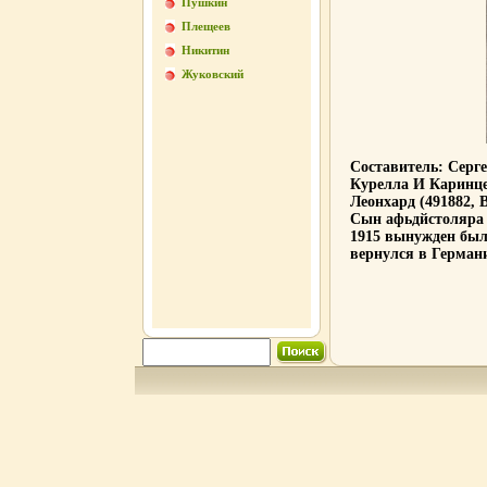
Пушкин
Плещеев
Никитин
Жуковский
Составитель: Серг
Курелла И Каринце
Леонхард (491882, 
Сын афьдйстоляра 
1915 вынужден был
вернулся в Герман