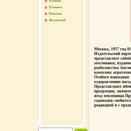
Пушкин
Плещеев
Никитин
Жуковский
Москва, 1957 год 
Издательский пере
представляет собой
земляники, изданн
рыболовства Англи
комплекс агротехн
Особого внимания 
оздоровлению поса
Представляют ибеи
продукции, значит
ягод земляники Пр
садоводов-любител
редакцией и с пре