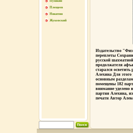
Пушкин
Плещеев
Никитин
Жуковский
Издательство "Физк
переплеты Сохранно
русской шахматной 
продолжателя афъа
старался осветить
Алехина Для этого
основным разделам
помещены 182 парт
внимание уделено 
партия Алехина, из
печати Автор Алек