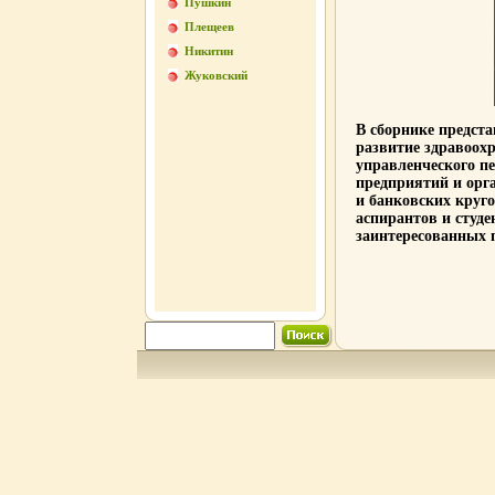
Пушкин
Плещеев
Никитин
Жуковский
В сборнике предст
развитие здравоох
управленческого пе
предприятий и орг
и банковских круго
аспирантов и студе
заинтересованных 