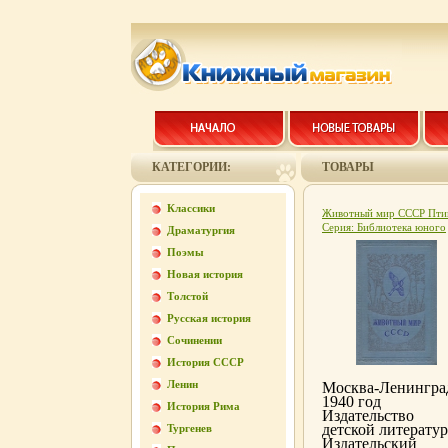
КАТЕГОРИИ:
ТОВАРЫ
Классики
Животный мир СССР Пти
Серия: Библиотека юного
Драматургия
натуралиста инфо 7456k.
Поэмы
Новая история
Толстой
Русская история
Сочинении
История СССР
Ленин
Москва-Ленингра
1940 год
История Рима
Издательство
детской литерату
Тургенев
Издательский