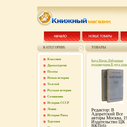
КАТЕГОРИИ:
ТОВАРЫ
Классики
Карл Маркс Избранные
произведения В двух том
Драматургия
Антикварное издание
Поэмы
Сохранность: Хорошая
Издательство: Партийное
Новая история
издательство, 1934 г Тве
Толстой
переплет, 936 стр Тираж:
150375 экз инфо 5923k.
Русская история
Сочинении
История СССР
Ленин
Редактор: В
Адоратский Все
История Рима
авторы Москва, 1
Издательство ЦК
Тургенев
ВКП(б)