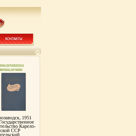
ицы пережитого
варное издание
нность: Хорошая
ельство:
арственное издательство
о-Финской ССР, 1951 г
ый переплет, 238 стр
: 30000 экз Формат:
8/32 (~130х205 мм)
53l.
озаводск, 1951
Государственное
тельство Карело-
ской ССР
ательский