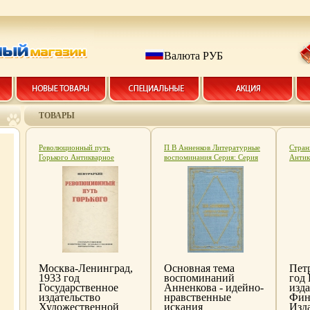
Валюта РУБ
ТОВАРЫ
Революционный путь
П В Анненков Литературные
Стран
Горького Антикварное
воспоминания Серия: Серия
Антик
издание Сохранность:
литературных мемуаров инфо
Сохра
Хорошая Издательство:
50l.
Издат
Государственное издательство
Госуд
художественной литературы,
Карел
1933 г Твердый переплет, 144
Тверд
стр Тираж: 5000 экз инфо 47l.
Тираж
84x10
инфо 
Москва-Ленинград,
Основная тема
Петр
1933 год
воспоминаний
год 
Государственное
Анненкова - идейно-
изда
издательство
нравственные
Фин
Художественной
искания
Изд