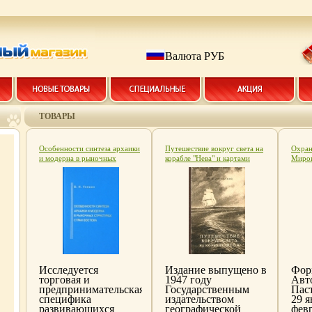
Валюта РУБ
ТОВАРЫ
Особенности синтеза архаики
Путешествие вокруг света на
Охран
и модерна в рыночных
корабле "Нева" и картами
Миров
структурах стран Востока
Автор Юрий Лисянский инфо
2052k
(вторая половина XX века)
2048k.
Издательство: Институт
Востоковедения РАН, 2005 г
Твердый переплет, 368 стр
ISBN 5-89282-249-4 инфо
2047k.
Исследуется
Издание выпущено в
Фор
торговая и
1947 году
Авт
предпринимательская
Государственным
Пас
специфика
издательством
29 я
развивающихся
географической
февр