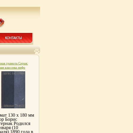
ная грамота Серия:
ая классика инфо
.
мат 130 х 180 мм
ор Борис
тернак Родился
нваря (10
аля) 1890 года в