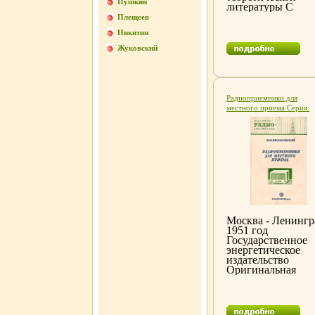
Пушкин
литературы С
иллюстрациями
Плещеев
Оригинальная
Никитин
обложка
Сохранность
Жуковский
хорошая В издани
рассказывается о
достижениях
исследовательско
фотографии,афщм
Радиоприемники для
ее применении в
местного приема Серия:
некоторых отрасл
Массовая радиобиблиоте
науки Автор Серг
инфо 4325k.
Морозов.
Москва - Ленингр
1951 год
Государственное
энергетическое
издательство
Оригинальная
обложка
Сохранность
хорошая В брошю
приведены описа