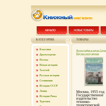
КАТЕГОРИИ:
ТОВАРЫ
Классики
Фотография в науке Сери
Научно-популярная
Драматургия
библиотека инфо 4315k.
Поэмы
Новая история
Толстой
Русская история
Сочинении
История СССР
Ленин
Москва, 1955 год
Государственное
История Рима
издательство
технико-
Тургенев
теоретической