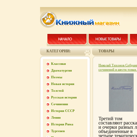
КАТЕГОРИИ:
ТОВАРЫ
Классики
Николай Тихонов Собран
сочинений в шести томах
Драматургия
3 Серия: Николай Тихоно
Поэмы
Собрание сочинений в ше
томах инфо 8403k.
Новая история
Толстой
Русская история
Сочинении
История СССР
Ленин
Третий том
составляют расск
История Рима
и очерки разных л
объединенные в
Тургенев
четыре тематичес