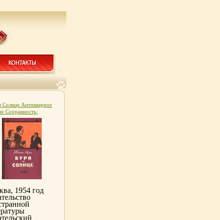
и Солнце Антикварное
ие Сохранность:
ая Издательство:
ельство иностранной
атуры, 1954 г Твердый
лет, 488 стр Формат:
8/32 (~130х205 мм)
8308k.
ва, 1954 год
ательство
странной
ературы
ательский