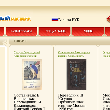
Валюта РУБ
ТОВАРЫ
Суп для бедных детей
Синие лампы Антикварное
Буря 
Авторский сборник
издание Сохранность:
издан
Антикварное издание
Хорошая Издательство:
Хорош
Сохранность: Хорошая
Государственное издательство
Издат
Издательство:
Детской литературы
литер
Государственное издательство
Министерства Просвещения
переп
художественной литературы,
РСФСР, 1958 г Твердый
84x10
1955 г Мягкая обложка, 96
переплет, 88 стр Тираж:
инфо 
стр Тираж: 165000 экз
30000 экз Формат: 70x92/16
Формат: 84x108/32
инфо 8305k.
(~130х205 мм) инфо 8303k.
Составитель: Е
Переводчик: Д
Моск
Вишневская
Юсупов
Изд
Переводчики: И
Прижизненное
ино
Калашникова
издание Москва,
лит
Дмитрий Горбов Т
1958 год
Изд