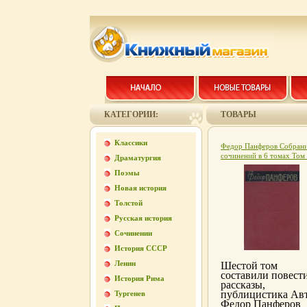
КАТЕГОРИИ:
ТОВАРЫ
Классики
Федор Панферов Собран
сочинений в 6 томах Том
Драматургия
Серия: Федор Панферов
Поэмы
Собрание сочинений в 6
томах инфо 7995k.
Новая история
Толстой
Русская история
Сочинении
История СССР
Ленин
Шестой том
составили повести
История Рима
рассказы,
публицистика Ав
Тургенев
Федор Панферов